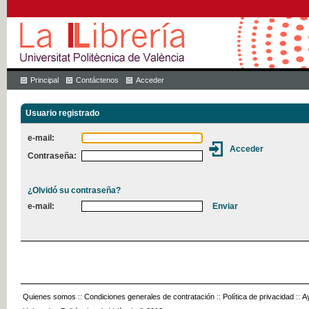
Principal
Contáctenos
Acceder
Usuario registrado
e-mail:
Contraseña:
¿Olvidó su contraseña?
e-mail:
Quienes somos
::
Condiciones generales de contratación
::
Política de privacidad
::
A