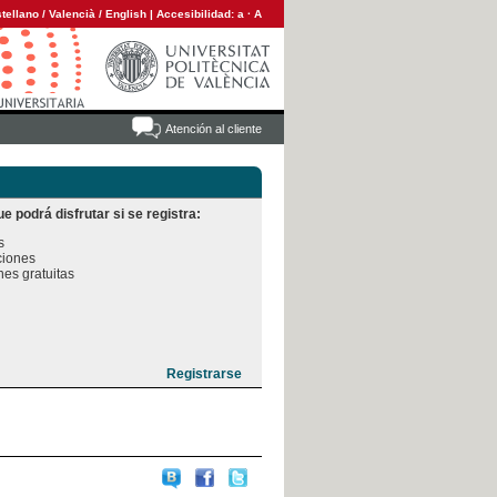
tellano
/
Valencià
/
English
|
Accesibilidad:
a
·
A
Atención al cliente
e podrá disfrutar si se registra:


iones

es gratuitas
