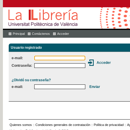
Principal
Contáctenos
Acceder
Usuario registrado
e-mail:
Contraseña:
¿Olvidó su contraseña?
e-mail:
Quienes somos
::
Condiciones generales de contratación
::
Política de privacidad
::
A