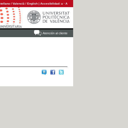
tellano
/
Valencià
/
English
|
Accesibilidad:
a
·
A
Atención al cliente