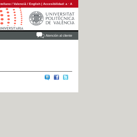
tellano
/
Valencià
/
English
|
Accesibilidad:
a
·
A
Atención al cliente