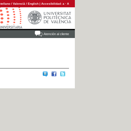
tellano
/
Valencià
/
English
|
Accesibilidad:
a
·
A
Atención al cliente