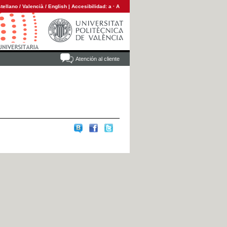
tellano
/
Valencià
/
English
|
Accesibilidad:
a
·
A
Atención al cliente