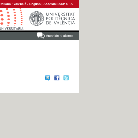
tellano
/
Valencià
/
English
|
Accesibilidad:
a
·
A
Atención al cliente