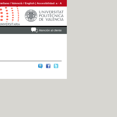
tellano
/
Valencià
/
English
|
Accesibilidad:
a
·
A
Atención al cliente