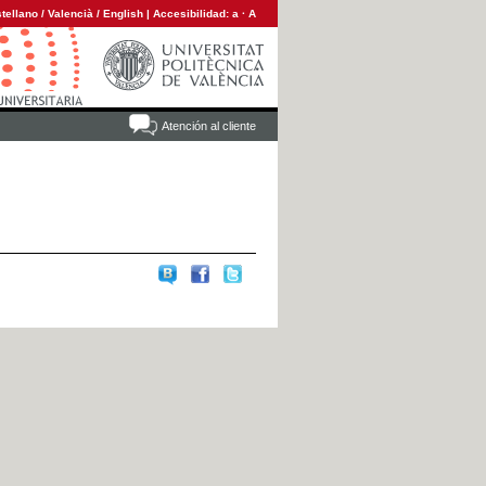
tellano
/
Valencià
/
English
|
Accesibilidad:
a
·
A
Atención al cliente