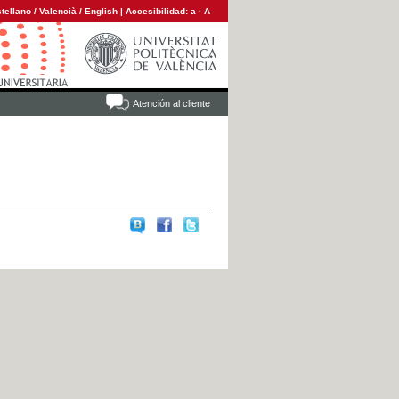
tellano
/
Valencià
/
English
|
Accesibilidad:
a
·
A
Atención al cliente