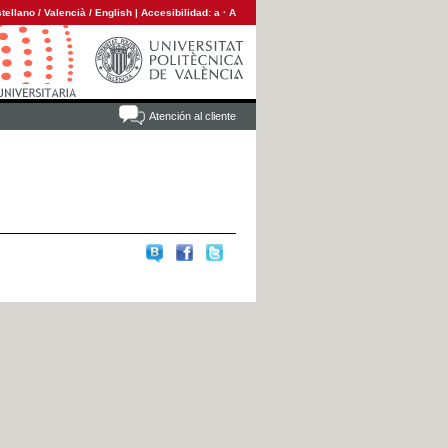
tellano
/
Valencià
/
English
|
Accesibilidad:
a
·
A
Atención al cliente