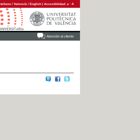
tellano
/
Valencià
/
English
|
Accesibilidad:
a
·
A
Atención al cliente