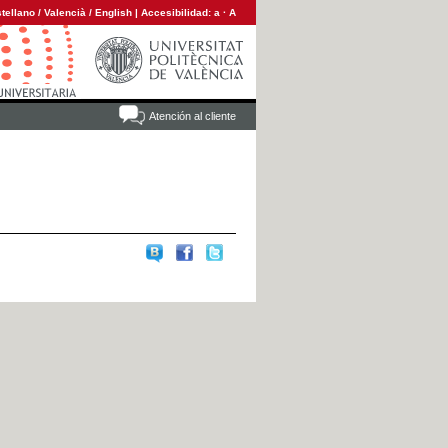
tellano
/
Valencià
/
English
|
Accesibilidad:
a
·
A
Atención al cliente