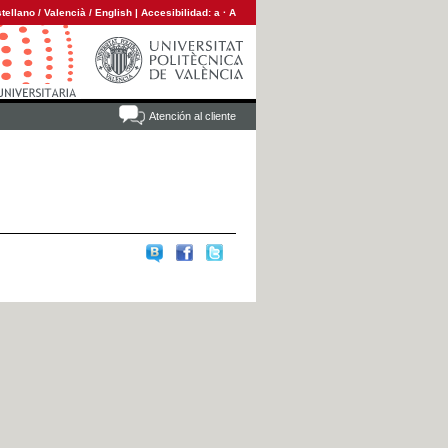
tellano
/
Valencià
/
English
|
Accesibilidad:
a
·
A
Atención al cliente