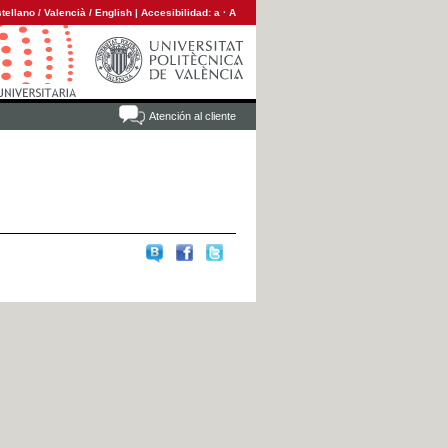
tellano
/
Valencià
/
English
|
Accesibilidad:
a
·
A
Atención al cliente