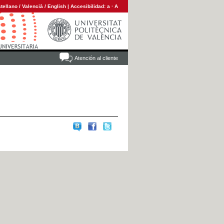
tellano
/
Valencià
/
English
|
Accesibilidad:
a
·
A
Atención al cliente