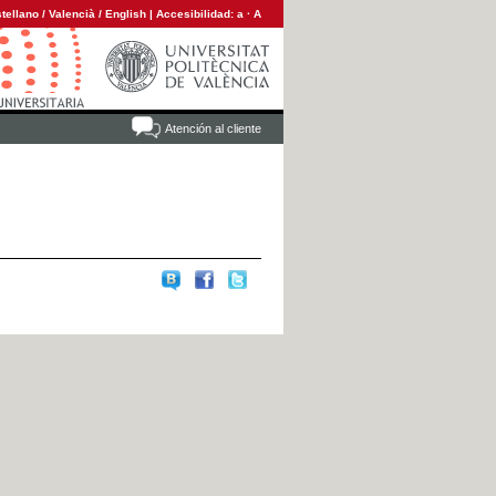
tellano
/
Valencià
/
English
|
Accesibilidad:
a
·
A
Atención al cliente