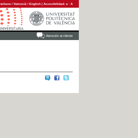
tellano
/
Valencià
/
English
|
Accesibilidad:
a
·
A
Atención al cliente