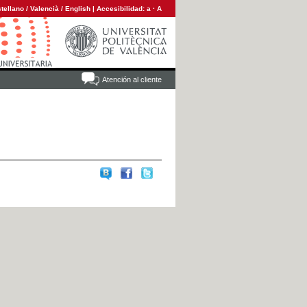
tellano
/
Valencià
/
English
|
Accesibilidad:
a
·
A
Atención al cliente