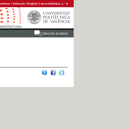
tellano
/
Valencià
/
English
|
Accesibilidad:
a
·
A
Atención al cliente