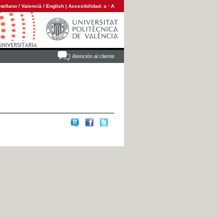
tellano
/
Valencià
/
English
|
Accesibilidad:
a
·
A
Atención al cliente