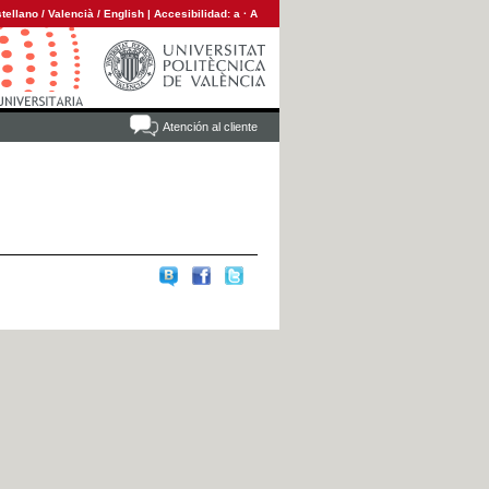
tellano
/
Valencià
/
English
|
Accesibilidad:
a
·
A
Atención al cliente