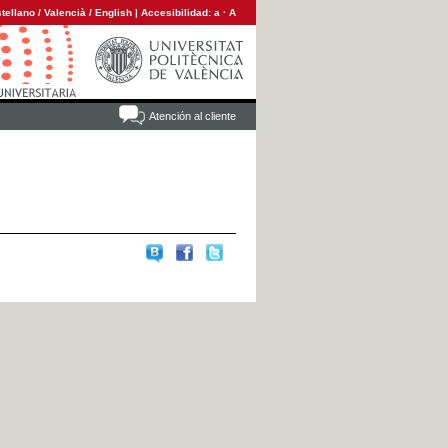
tellano
/
Valencià
/
English
|
Accesibilidad:
a
·
A
Atención al cliente