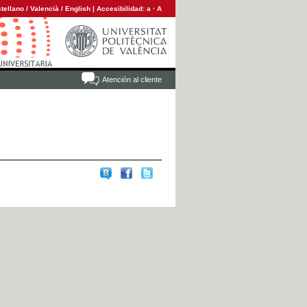
tellano
/
Valencià
/
English
|
Accesibilidad:
a
·
A
Atención al cliente