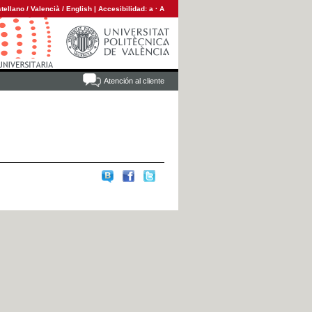
tellano
/
Valencià
/
English
|
Accesibilidad:
a
·
A
Atención al cliente