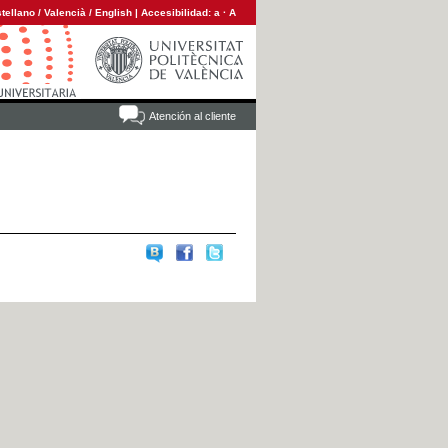
tellano
/
Valencià
/
English
|
Accesibilidad:
a
·
A
Atención al cliente