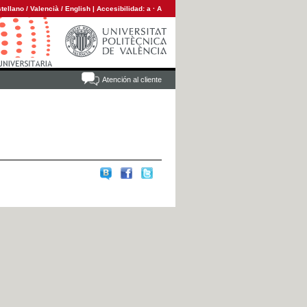
tellano
/
Valencià
/
English
|
Accesibilidad:
a
·
A
Atención al cliente