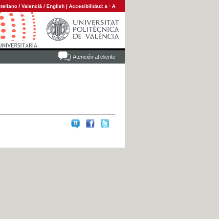
tellano
/
Valencià
/
English
|
Accesibilidad:
a
·
A
Atención al cliente