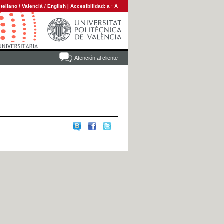
tellano
/
Valencià
/
English
|
Accesibilidad:
a
·
A
Atención al cliente