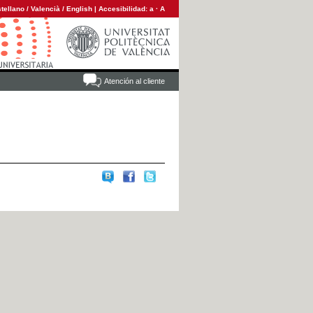
tellano
/
Valencià
/
English
|
Accesibilidad:
a
·
A
Atención al cliente