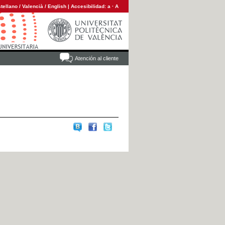
tellano
/
Valencià
/
English
|
Accesibilidad:
a
·
A
Atención al cliente