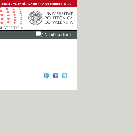
tellano
/
Valencià
/
English
|
Accesibilidad:
a
·
A
Atención al cliente