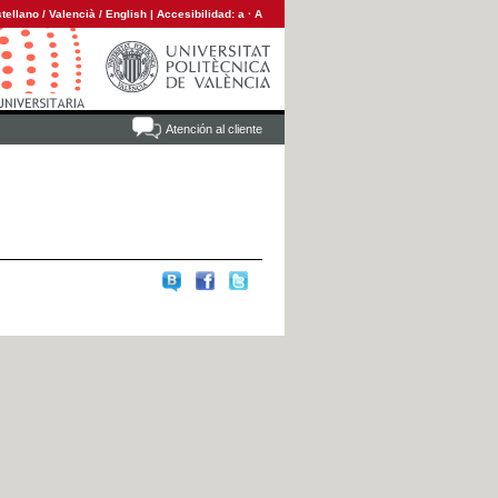
tellano
/
Valencià
/
English
|
Accesibilidad:
a
·
A
Atención al cliente