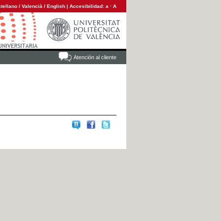
tellano
/
Valencià
/
English
|
Accesibilidad:
a
·
A
Atención al cliente