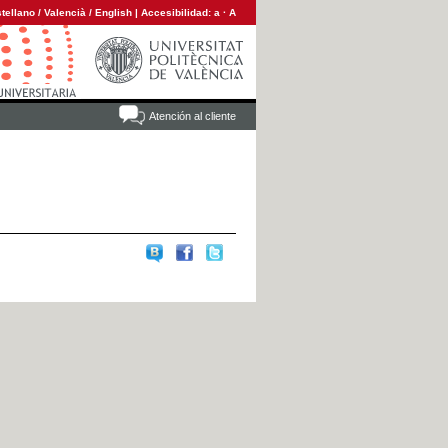
tellano
/
Valencià
/
English
|
Accesibilidad:
a
·
A
Atención al cliente