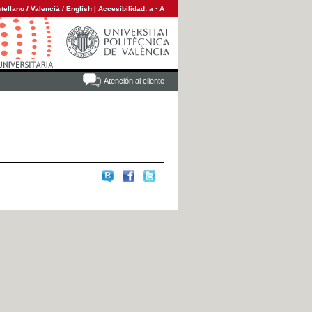
tellano
/
Valencià
/
English
|
Accesibilidad:
a
·
A
Atención al cliente