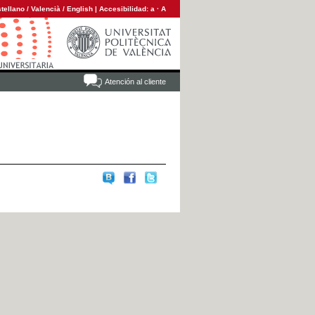
tellano
/
Valencià
/
English
|
Accesibilidad:
a
·
A
Atención al cliente