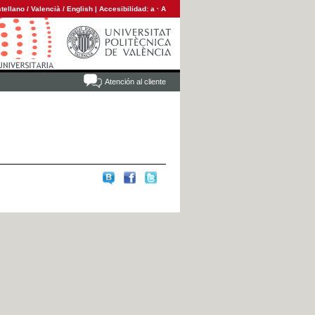
tellano
/
Valencià
/
English
|
Accesibilidad:
a
·
A
Atención al cliente