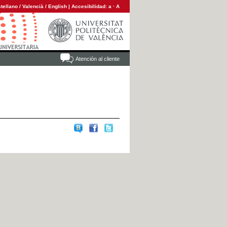
tellano
/
Valencià
/
English
|
Accesibilidad:
a
·
A
Atención al cliente