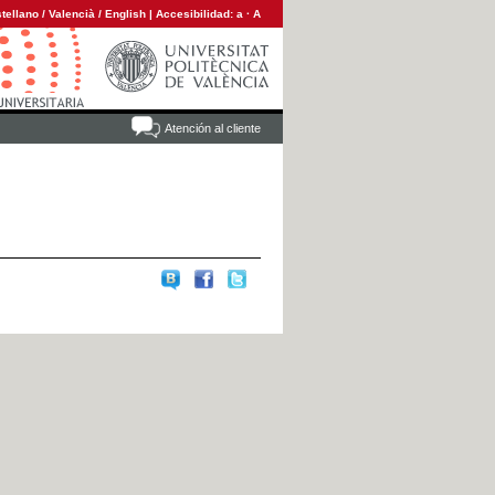
tellano
/
Valencià
/
English
|
Accesibilidad:
a
·
A
Atención al cliente