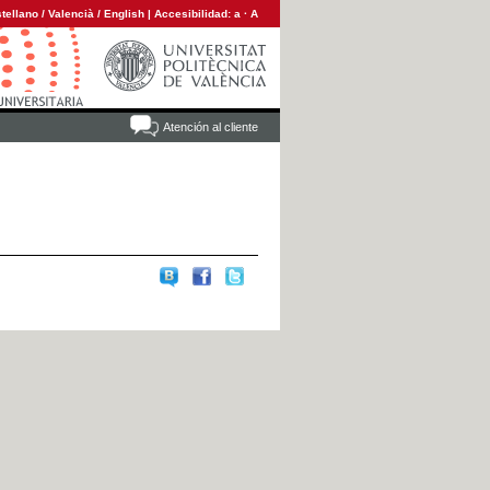
tellano
/
Valencià
/
English
|
Accesibilidad:
a
·
A
Atención al cliente