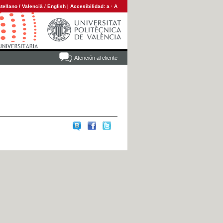
tellano
/
Valencià
/
English
|
Accesibilidad:
a
·
A
Atención al cliente