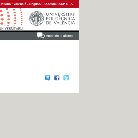
tellano
/
Valencià
/
English
|
Accesibilidad:
a
·
A
Atención al cliente