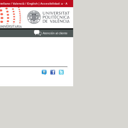
tellano
/
Valencià
/
English
|
Accesibilidad:
a
·
A
Atención al cliente