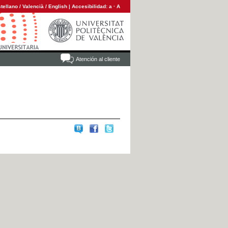
tellano
/
Valencià
/
English
|
Accesibilidad:
a
·
A
Atención al cliente