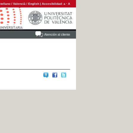
tellano
/
Valencià
/
English
|
Accesibilidad:
a
·
A
Atención al cliente