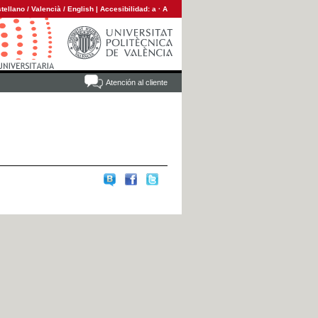
tellano
/
Valencià
/
English
|
Accesibilidad:
a
·
A
Atención al cliente