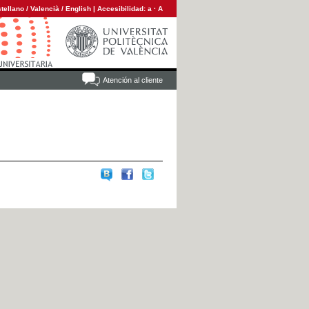
tellano
/
Valencià
/
English
|
Accesibilidad:
a
·
A
Atención al cliente