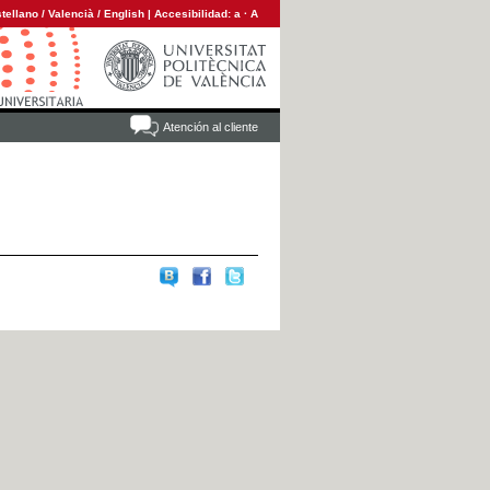
tellano
/
Valencià
/
English
|
Accesibilidad:
a
·
A
Atención al cliente